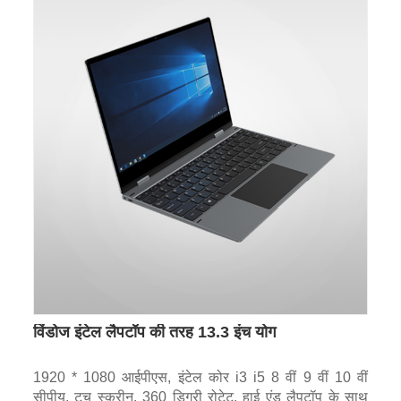
विंडोज इंटेल लैपटॉप की तरह 13.3 इंच योग
1920 * 1080 आईपीएस, इंटेल कोर i3 i5 8 वीं 9 वीं 10 वीं
सीपीयू, टच स्क्रीन, 360 डिग्री रोटेट, हाई एंड लैपटॉप के साथ