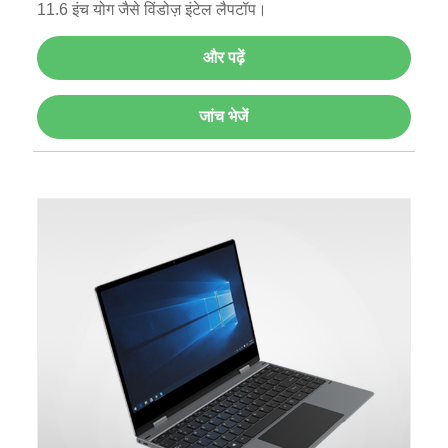
11.6 इंच योग जैसे विंडोज़ इंटेल लैपटॉप।
और पढ़ें
जांच भेजें