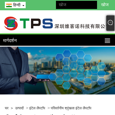
हिन्दी
मार्गदर्शन
>
>
घर
>
उत्पादों
इंटेल लैपटॉप
परिवर्तनीय श्रृंखला इंटेल लैपटॉप